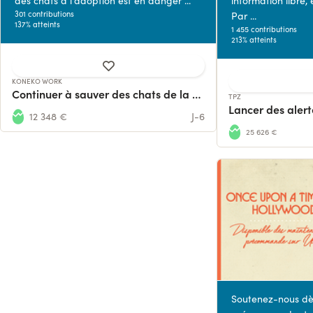
des chats à l'adoption est en danger ...
information libre,
301 contributions
Par ...
137% atteints
1 455 contributions
213% atteints
KONEKO WORK
Continuer à sauver des chats de la rue dans notre coworking!
TPZ
12 348 €
J-6
25 626 €
Soutenez-nous dè