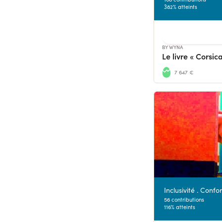
382% atteints
BY WYNA
7 647 €
Inclusivité . Confor
56 contributions
116% atteints