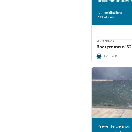
précommandant n
!
121 contributions
79% atteints
ROCKYRAMA
158 / 200
Prévente de mon l