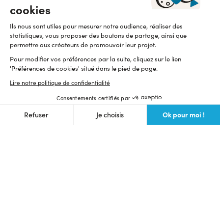
Communauté des makers
cookies
Prochains lives
Webinaire crowdfunding gratuit
Ils nous sont utiles pour mesurer notre audience, réaliser des
Bons plans
Foire aux questions
statistiques, vous proposer des boutons de partage, ainsi que
Partenaires
permettre aux créateurs de promouvoir leur projet.
Appels à projets
Demander un conseil
Logo / Kits de campagne
Pour modifier vos préférences par la suite, cliquez sur le lien
Devenir partenaire
Tutoriels
'Préférences de cookies' situé dans le pied de page.
Statistiques
À propos d’Ulule
Découvrir Ulule
Lire notre politique de confidentialité
Organiser un appel à projets
Petites annonces
Consentements certifiés par
Nous contacter
Nos dispositifs
Replays
Ok pour moi !
Refuser
Je choisis
Pionnier du financement participatif et de l’impact positif, Ulule est une
Équipe
API
entreprise fièrement B Corp depuis 2015
Axeptio consent
Presse
Plateforme de Gestion du Consentement : Personnalisez vos O
Lire notre manifeste
Newsletter
Notre plateforme vous permet d'adapter et de gérer vos paramètr