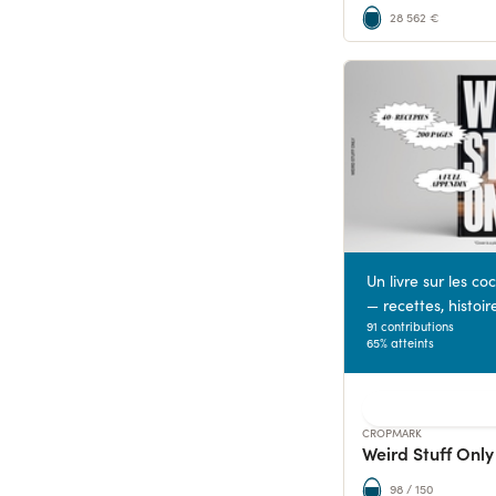
28 562 €
Un livre sur les c
— recettes, histoire
91 contributions
65% atteints
CROPMARK
Weird Stuff Only
98 / 150