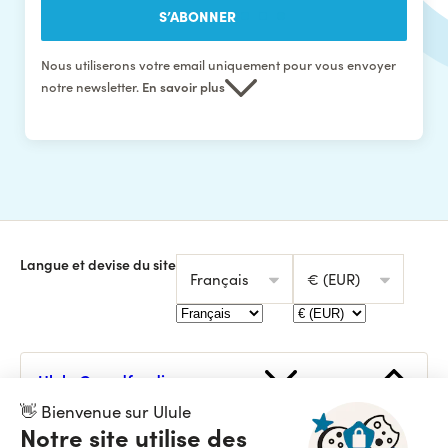
S’ABONNER
Nous utiliserons votre email uniquement pour vous envoyer
notre newsletter.
En savoir plus
Langue et devise du site
Français
€ (EUR)
Ulule Crowdfunding
Lancer une collecte
👋 Bienvenue sur Ulule
Notre site utilise des
Voir toutes les collectes