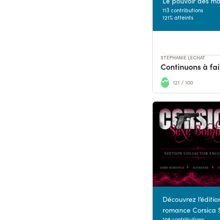
Le pouvoir des m
113 contributions
121% atteints
STEPHANIE LECHAT
Continuons à fair
121 / 100
Découvrez l’éditio
romance Corsica
108 contributions