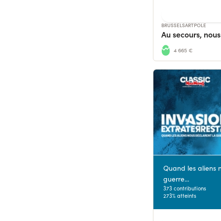
BRUSSELSARTPOLE
4 665 €
Quand les aliens 
guerre…
373 contributions
273% atteints