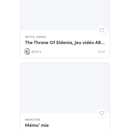
PETITE_PATATE
The Throne Of Eldenia, Jeu vidéo ARGP en 2D vue du dessus
83,91 $
H-17
MÉMO’MIE
Mémo’ mie