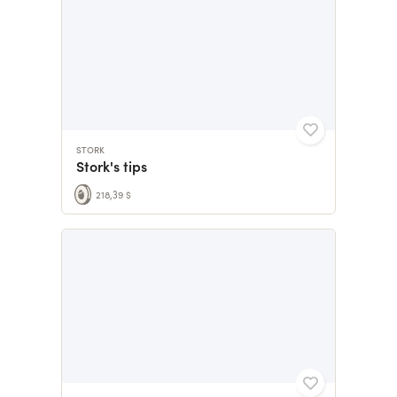
STORK
Stork's tips
218,39 $