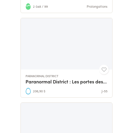
2 048 / 99
Prolongations
PARANORMAL DISTRICT
Paranormal District : Les portes des cauchemars
206,90 $
J-55