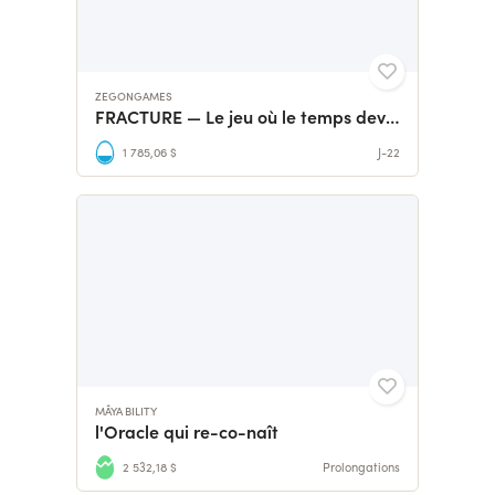
ZEGONGAMES
FRACTURE — Le jeu où le temps devient une arme
1 785,06 $
J-22
MÂYA BILITY
l'Oracle qui re-co-naît
2 532,18 $
Prolongations