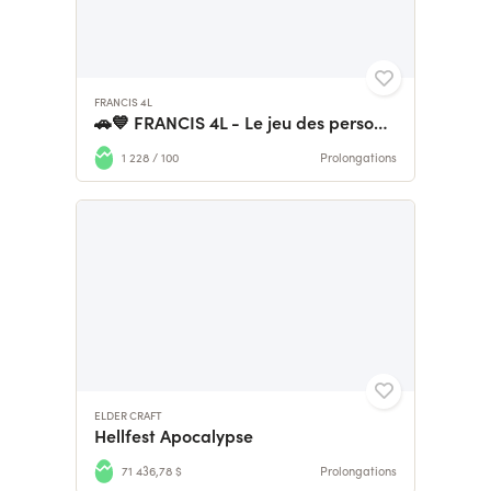
FRANCIS 4L
🚗💙 FRANCIS 4L - Le jeu des personnalités détournées
1 228 / 100
Prolongations
ELDER CRAFT
Hellfest Apocalypse
71 436,78 $
Prolongations