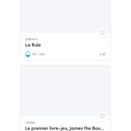
JÉRÉMY V
La Rule
93 / 250
J-63
CÉDRIC
Le premier livre-jeu, James the Book Game