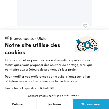
KOMETH ÉDITION
Drarkane - le jeu de cartes enflammé de 1 à 6 joueurs
👋 Bienvenue sur Ulule
Notre site utilise des
6 322,99 $
Prolongations
cookies
Ils nous sont utiles pour mesurer notre audience, réaliser des
statistiques, vous proposer des boutons de partage, ainsi que
permettre aux créateurs de promouvoir leur projet.
Pour modifier vos préférences par la suite, cliquez sur le lien
'Préférences de cookies' situé dans le pied de page.
Lire notre politique de confidentialité
Consentements certifiés par
JB BARELLI
Ok pour moi !
Refuser
Je choisis
Le trône de baïonnettes