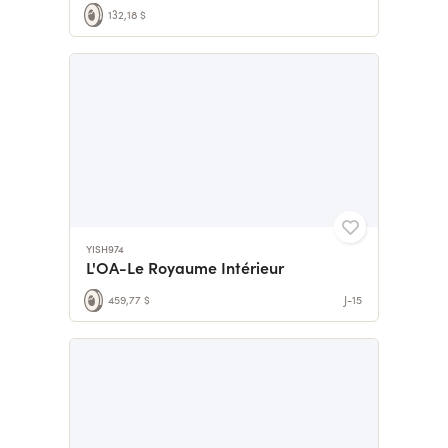
132,18 $
YISH974
L'OA-Le Royaume Intérieur
459,77 $
J-15