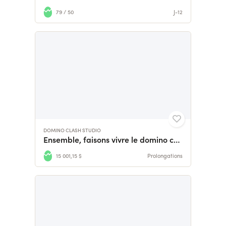
79 / 50
J-12
DOMINO CLASH STUDIO
Ensemble, faisons vivre le domino caribéen !
15 001,15 $
Prolongations