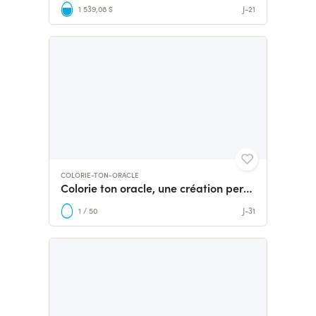
1 539,08 $
J-21
COLORIE-TON-ORACLE
Colorie ton oracle, une création personnelle
1 / 50
J-31