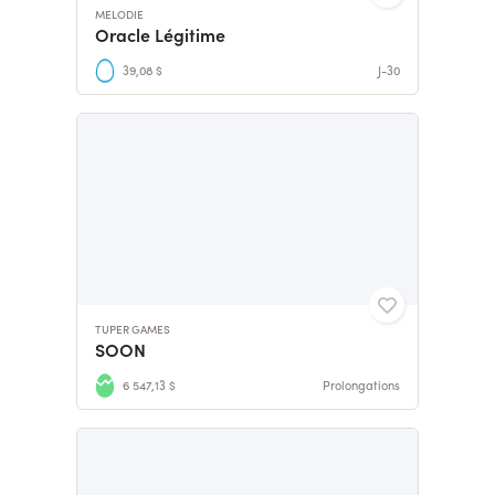
MELODIE
Oracle Légitime
39,08 $
J-30
TUPER GAMES
SOON
6 547,13 $
Prolongations