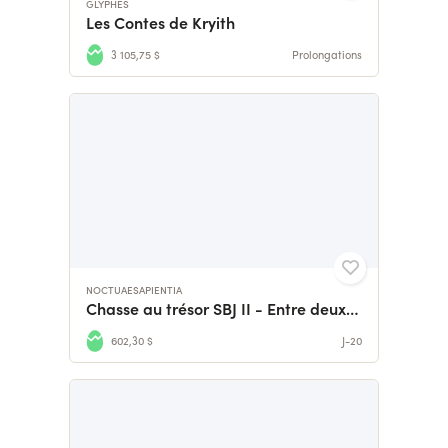
GLYPHES
Les Contes de Kryith
3 105,75 $
Prolongations
NOCTUAESAPIENTIA
Chasse au trésor SBJ II - Entre deux mondes
602,30 $
J-20