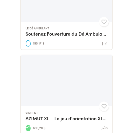
LE DÉ AMBULANT
Soutenez l'ouverture du Dé Ambulant à Foix !
155,17 $
J-41
VINCENT
AZIMUT XL – Le jeu d'orientation XL à partir de 4 ans
609,20 $
J-38