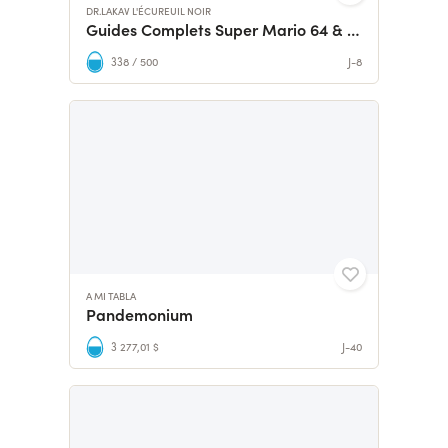
DR.LAKAV L'ÉCUREUIL NOIR
Guides Complets Super Mario 64 & Golden Sun
338 / 500
J-8
A MI TABLA
Pandemonium
3 277,01 $
J-40