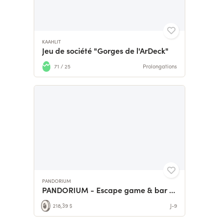
KAAHLIT
Jeu de société "Gorges de l'ArDeck"
71 / 25
Prolongations
PANDORIUM
PANDORIUM - Escape game & bar à jeux
218,39 $
J-9