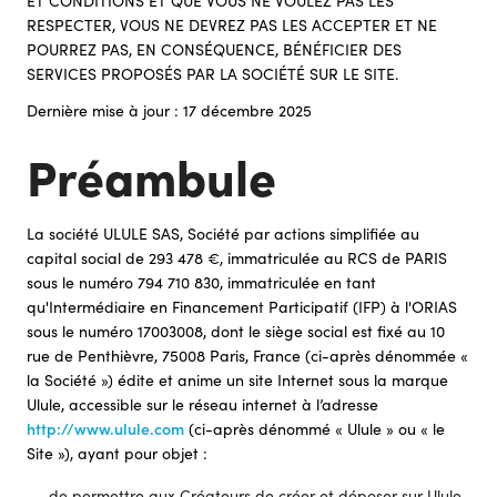
ET CONDITIONS ET QUE VOUS NE VOULEZ PAS LES
RESPECTER, VOUS NE DEVREZ PAS LES ACCEPTER ET NE
POURREZ PAS, EN CONSÉQUENCE, BÉNÉFICIER DES
SERVICES PROPOSÉS PAR LA SOCIÉTÉ SUR LE SITE.
Dernière mise à jour : 17 décembre 2025
Préambule
La société ULULE SAS, Société par actions simplifiée au
capital social de 293 478 €, immatriculée au RCS de PARIS
sous le numéro 794 710 830, immatriculée en tant
qu'Intermédiaire en Financement Participatif (IFP) à l'ORIAS
sous le numéro 17003008, dont le siège social est fixé au 10
rue de Penthièvre, 75008 Paris, France (ci-après dénommée «
la Société ») édite et anime un site Internet sous la marque
Ulule, accessible sur le réseau internet à l’adresse
http://www.ulule.com
(ci-après dénommé « Ulule » ou « le
Site »), ayant pour objet :
de permettre aux Créateurs de créer et déposer sur Ulule