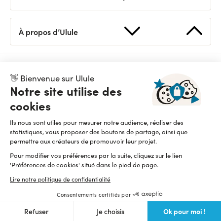
Appels à projets
Demander un conseil
Logo / Kits de campagne
Devenir partenaire
Tutoriels
Statistiques
À propos d’Ulule
Découvrir Ulule
Organiser un appel à projets
Petites annonces
Nous contacter
Nos dispositifs
Replays
Pionnier du financement participatif et de l’impact positif, Ulule est une
👋 Bienvenue sur Ulule
Équipe
API
entreprise fièrement B Corp depuis 2015
Notre site utilise des
Presse
Lire notre manifeste
cookies
Newsletter
Ils nous sont utiles pour mesurer notre audience, réaliser des
statistiques, vous proposer des boutons de partage, ainsi que
permettre aux créateurs de promouvoir leur projet.
Pour modifier vos préférences par la suite, cliquez sur le lien
'Préférences de cookies' situé dans le pied de page.
Lire notre politique de confidentialité
Consentements certifiés par
Conditions d'utilisation
Cookies
Confidentialité
Ok pour moi !
Refuser
Je choisis