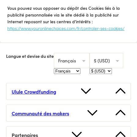
Vous pouvez vous opposer au dépôt des Cookies liés à la
publicité personnalisée via le site dédié à la publicité sur
Internet reposant sur les centres d’intérêts :
https://www.youronlinechoices.com/fr/controler-ses-cookies/
Langue et devise du site
Français
$ (USD)
Ulule Crowdfunding
Lancer une collecte
Voir toutes les collectes
Communauté des makers
Prochains lives
Webinaire crowdfunding gratuit
Bons plans
Foire aux questions
Partenaires