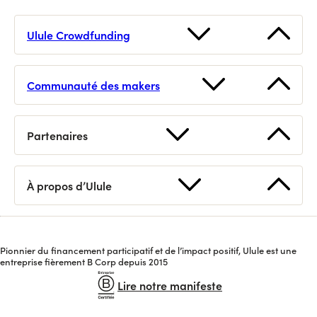
Ulule Crowdfunding
Lancer une collecte
Voir toutes les collectes
Communauté des makers
Prochains lives
Webinaire crowdfunding gratuit
Bons plans
Foire aux questions
Partenaires
Appels à projets
Demander un conseil
Logo / Kits de campagne
Devenir partenaire
Tutoriels
Statistiques
À propos d’Ulule
Découvrir Ulule
Organiser un appel à projets
Petites annonces
Nous contacter
Nos dispositifs
Replays
Pionnier du financement participatif et de l’impact positif, Ulule est une
Équipe
API
entreprise fièrement B Corp depuis 2015
Presse
Lire notre manifeste
Newsletter