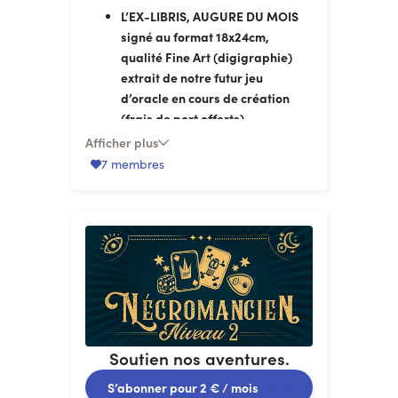
L’EX-LIBRIS, AUGURE DU MOIS
signé au format 18x24cm,
qualité Fine Art (digigraphie)
extrait de notre futur jeu
d’oracle en cours de création
(frais de port offerts).
Un fond d’écran, formats desktop
Afficher plus
et smartphone,
représentant
7 membres
l’AUGURE DU MOIS.
Don pour soutenir nos aventures
de papier. MERCI !
Participation à loterie de la
ROUE DE LA MORT QUI TUE
!
Chaque mois, le but est
d'enclencher des bonus, loteries
pour que tu y participes !
Rôle « Nécromancien
» sur le
Soutien nos aventures.
Discord d’Arsenic & Boule de
gomme.
S’abonner pour
2 €
/ mois