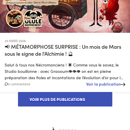
20 MARS 2026
📢 MÉTAMORPHOSE SURPRISE : Un mois de Mars
sous le signe de l'Alchimie ! 🔮
Salut à tous nos Nécromanciens ! 🕷️ Comme vous le savez, le
Studio bouillonne : avec Graooum👁️👁️👁️ on est en pleine
préparation des fioles et incantations de l’évolution d’or pour le
lancement de l’Abominable Oracle — Édition Alchimie à la fin du
Voir la publication
0 commentaire
mois ! ⚗️��
VOIR PLUS DE PUBLICATIONS
À
propos