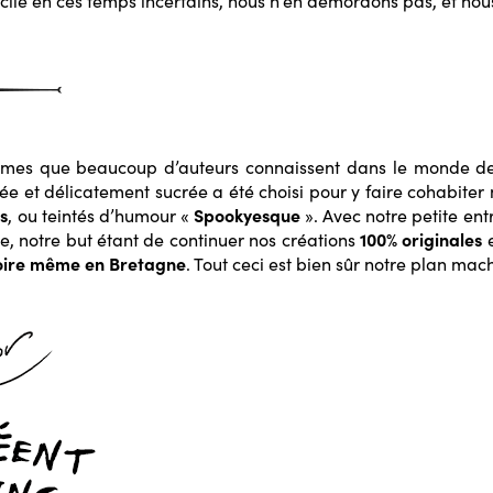
le en ces temps incertains, nous n’en démordons pas, et nous 
lèmes que beaucoup d’auteurs connaissent dans le monde de 
et délicatement sucrée a été choisi pour y faire cohabiter no
s
Spookyesque
, ou teintés d’humour «
». Avec notre petite en
100% originales
, notre but étant de continuer nos créations
e
voire même en Bretagne
. Tout ceci est bien sûr notre plan 