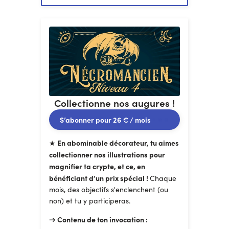
Rôle « Nécromancien
» sur le
Discord d’Arsenic & Boule de
gomme.
Ton SOUTIEN FANTASTIQUE, peut être
en abonnement mensuel ou ponctuel…
et modulable !
Collectionne nos augures !
S’abonner pour
26 €
/ mois
En abominable décorateur, tu aimes
★
collectionner nos illustrations pour
magnifier ta crypte, et ce, en
bénéficiant d’un prix spécial !
Chaque
mois, des objectifs s'enclenchent (ou
non) et tu y participeras.
→ Contenu de ton invocation :