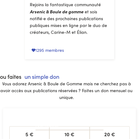
et modulable !
Rejoins la fantastique communauté
Arsenic & Boule de gomme
et sois
notifié·e des prochaines publications
publiques mises en ligne par le duo de
créateurs, Carine-M et Élian.
1295 membres
ou faites
un simple don
Vous adorez Arsenic & Boule de Gomme mais ne cherchez pas à
avoir accès aux publications réservées ? Faites un don mensuel ou
unique.
Don unique
5 €
10 €
20 €