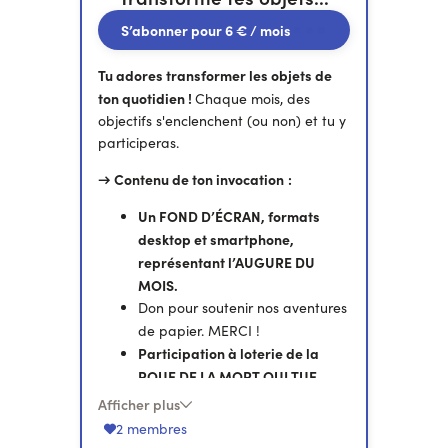
S’abonner pour
6 €
/ mois
Tu adores transformer les objets de
ton quotidien !
Chaque mois, des
objectifs s'enclenchent (ou non) et tu y
participeras.
→ Contenu de ton invocation
:
Un FOND D’ÉCRAN, formats
desktop et smartphone,
représentant l’AUGURE DU
MOIS.
Don pour soutenir nos aventures
de papier. MERCI !
Participation à loterie de la
ROUE DE LA MORT QUI TUE
!
Chaque mois, le but est
Afficher plus
d'enclencher des bonus, loteries
2 membres
pour que tu y participes !