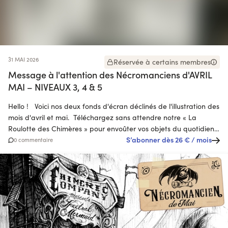
31 MAI 2026
Réservée à certains membres
Message à l'attention des Nécromanciens d'AVRIL
MAI – NIVEAUX 3, 4 & 5
Hello ! Voici nos deux fonds d'écran déclinés de l'illustration des
mois d'avril et mai. Téléchargez sans attendre notre « La
Roulotte des Chimères » pour envoûter vos objets du quotidien,
et surtout, soyez sympa, en ne le diffusant pas sur la toile si vous
S’abonner dès
26 €
/ mois
0 commentaire
ne voulez pas que notre c