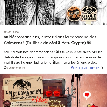
27 MAI 2026
👁️ Nécromanciens, entrez dans la caravane des
Chimères ! (Ex-libris de Mai & Actu Crypte) 🕷️
Salut à tous nos Nécromanciens ! 🕷️ On vous laisse découvrir les
détails de l'image qu'on vous propose d'adopter en ce mois de
mai. Il s'agit d'une illustration d’Élian, travaillée à l'encre de
Chine, issue de l'univers Des Maudits (Black'Mor Chronicles).
Voir la publication
0 commentaire
Nous restons en plein cœur d