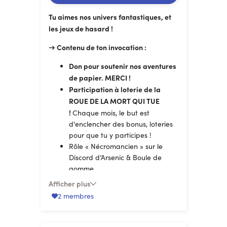
Ton SOUTIEN FANTASTIQUE, peut être
Tu aimes nos univers fantastiques, et
en abonnement mensuel ou ponctuel…
les jeux de hasard !
et modulable !
→ Contenu de ton invocation :
Don pour soutenir nos aventures
de papier. MERCI !
Participation à loterie de la
ROUE DE LA MORT QUI TUE
!
Chaque mois, le but est
d'enclencher des bonus, loteries
pour que tu y participes !
Rôle « Nécromancien » sur le
Discord d’Arsenic & Boule de
gomme.
Afficher plus
Ton SOUTIEN FANTASTIQUE, peut être
2 membres
en abonnement mensuel ou ponctuel…
et modulable !