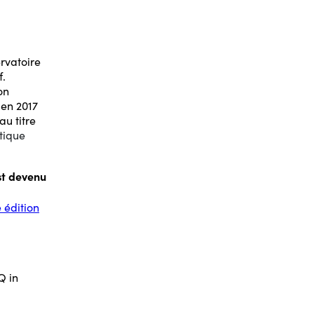
rvatoire
f.
on
 en 2017
u titre
tique
t devenu
 édition