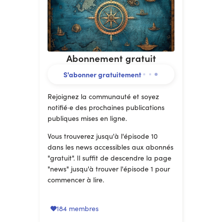
propose de suivre l'écriture de ce
feuilleton presque en temps réel.
Le feuilleton (3
épisodes/semaine, soit 10 à 12
Abonnement gratuit
épisodes/mois);
L'ebook (à la fin);
S'abonner gratuitement
Votre nom dans les
remerciements à la fin du roman
Rejoignez la communauté et soyez
quand il sera publié (2025);
notifié·e des prochaines publications
Accès à une contrepartie
publiques mises en ligne.
secrète lors de la campagne
Vous trouverez jusqu'à l'épisode 10
Ulule du livre (2025);
dans les news accessibles aux abonnés
La satisfaction de soutenir une
"gratuit". Il suffit de descendre la page
artiste dans son processus de
"news" jusqu'à trouver l'épisode 1 pour
création!
commencer à lire.
184 membres