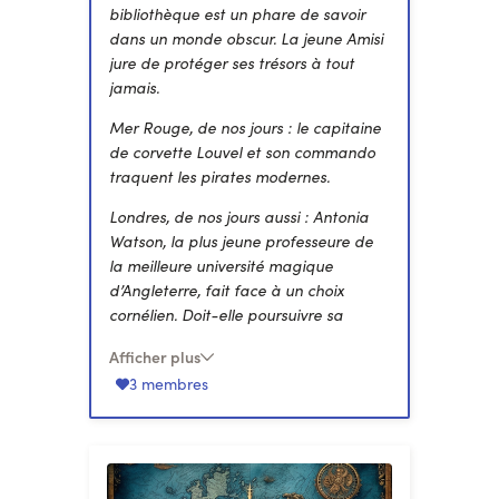
bibliothèque est un phare de savoir
dans un monde obscur. La jeune Amisi
jure de protéger ses trésors à tout
jamais.
Mer Rouge, de nos jours : le capitaine
de corvette Louvel et son commando
traquent les pirates modernes.
Londres, de nos jours aussi : Antonia
Watson, la plus jeune professeure de
la meilleure université magique
d’Angleterre, fait face à un choix
cornélien. Doit-elle poursuivre sa
carrière ou affronter ses peurs pour
Afficher plus
courir les Sept Mers ?
3 membres
Ces trois personnages ne le savent
pas encore, mais leurs destins sont
liés.
Pour le prix de quelques cafés, je vous