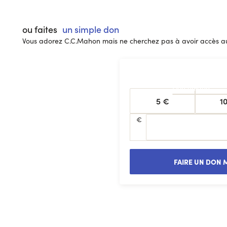
ou faites
un simple don
Vous adorez C.C.Mahon mais ne cherchez pas à avoir accès aux
Don unique
5 €
1
€
FAIRE UN DON 