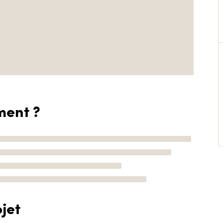
ment ?
jet