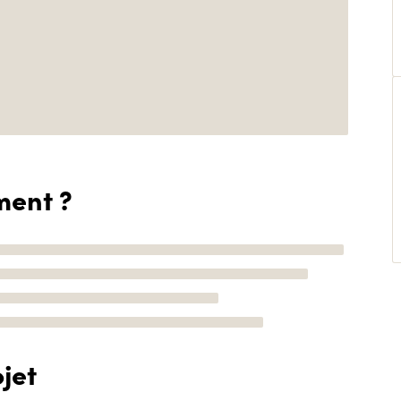
ment ?
jet