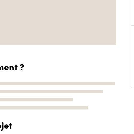
ment ?
jet