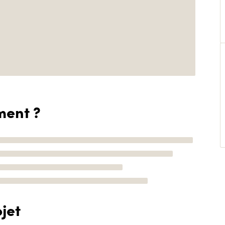
ment ?
jet