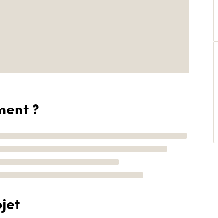
ment ?
jet