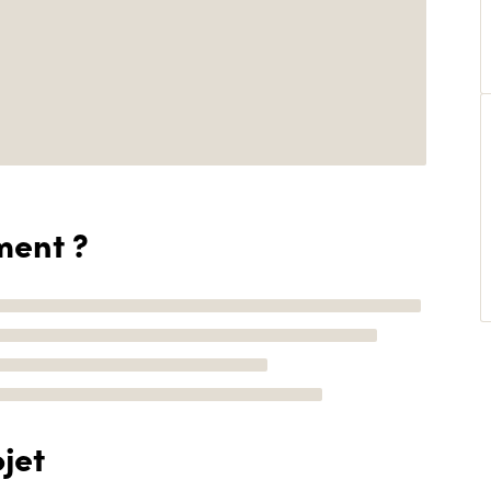
ment ?
jet