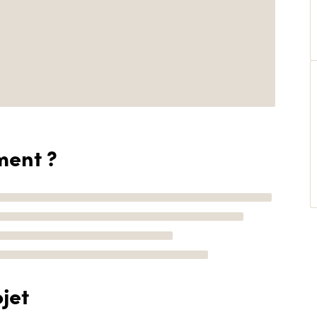
ment ?
jet