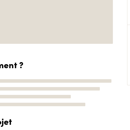
ment ?
jet