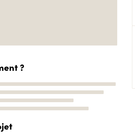
ment ?
jet