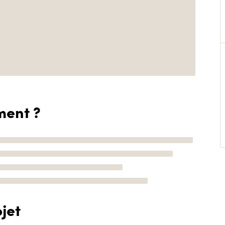
ment ?
jet