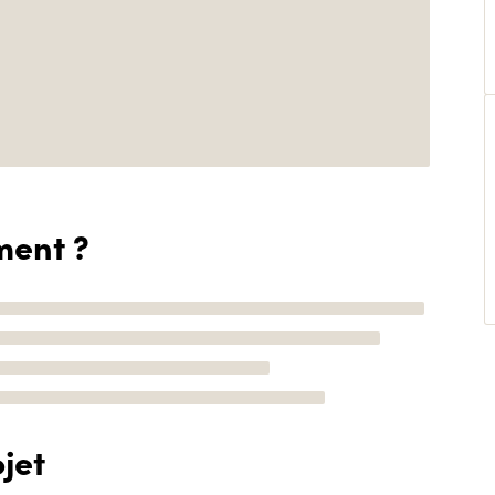
ment ?
jet