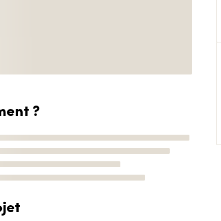
ment ?
jet