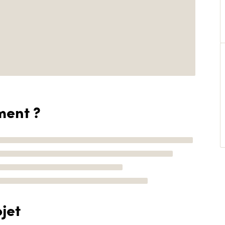
ment ?
jet