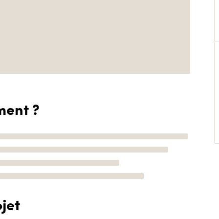
ment ?
jet