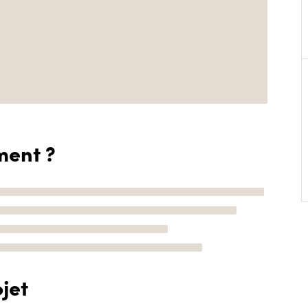
ment ?
jet