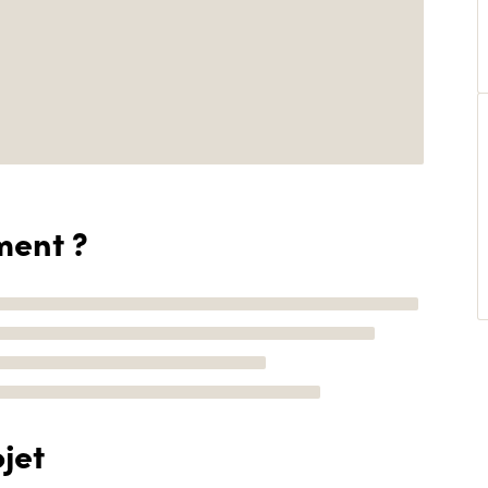
ment ?
jet