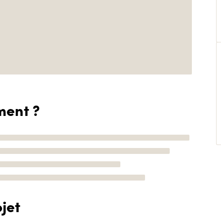
ment ?
jet