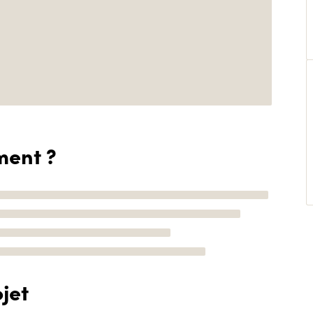
ment ?
jet