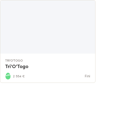
TRI'O'TOGO
Tri'O'Togo
2 554 €
Fini