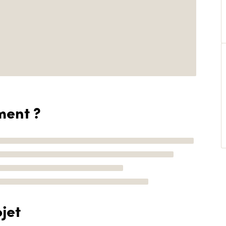
ment ?
jet