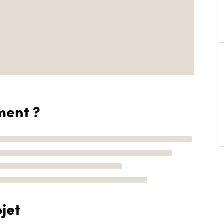
ment ?
jet