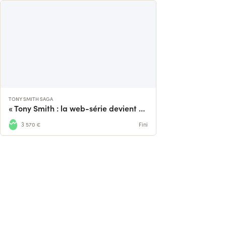
TONY SMITH SAGA
« Tony Smith : la web-série devient série »
3 570 €
Fini