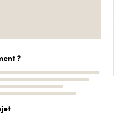
ment ?
jet