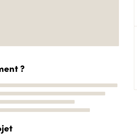
ment ?
jet