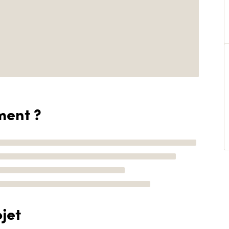
ment ?
jet