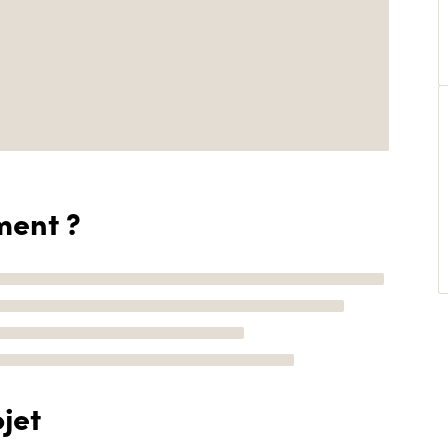
ment ?
jet