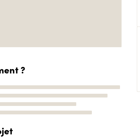
ment ?
jet