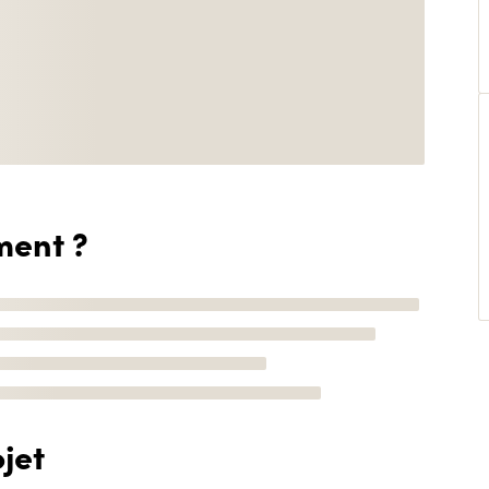
ment ?
jet