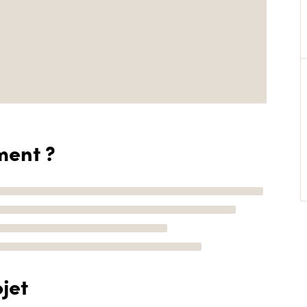
ment ?
jet