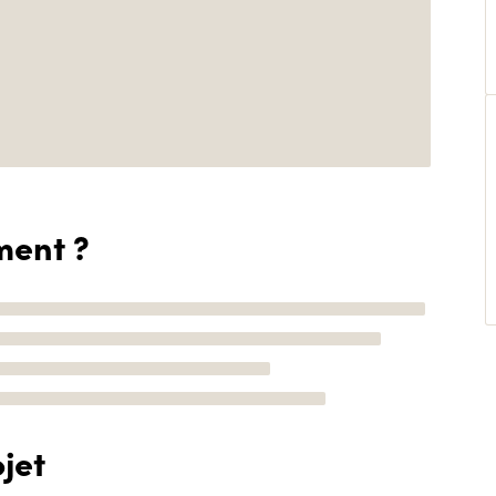
ment ?
jet