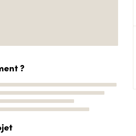
ment ?
jet