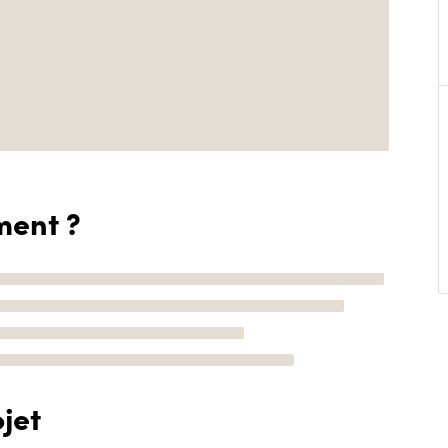
ment ?
jet