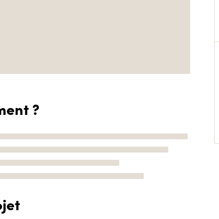
ment ?
jet