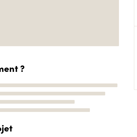
ment ?
jet