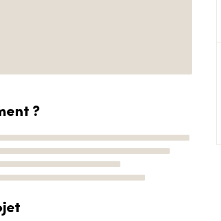
ment ?
jet