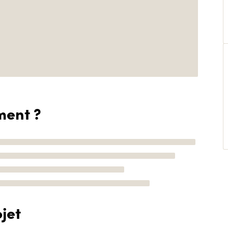
ment ?
jet