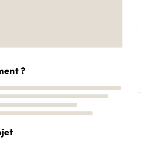
ment ?
jet