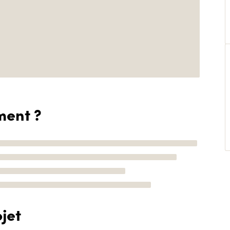
ment ?
jet