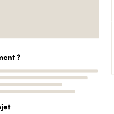
ment ?
jet