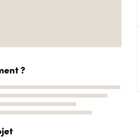
ment ?
jet