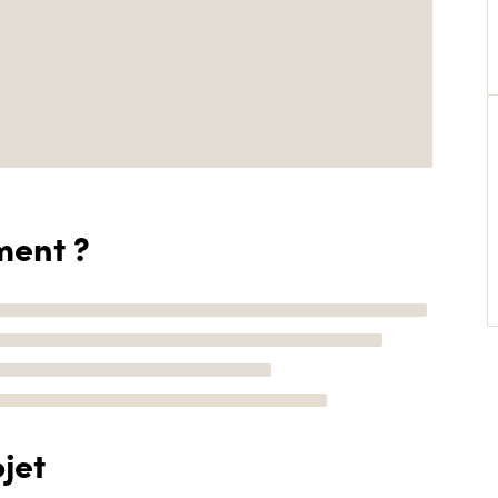
ment ?
jet