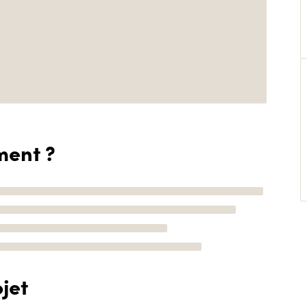
ment ?
jet