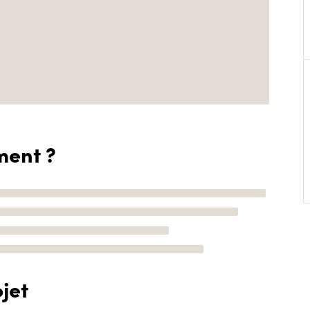
ment ?
jet